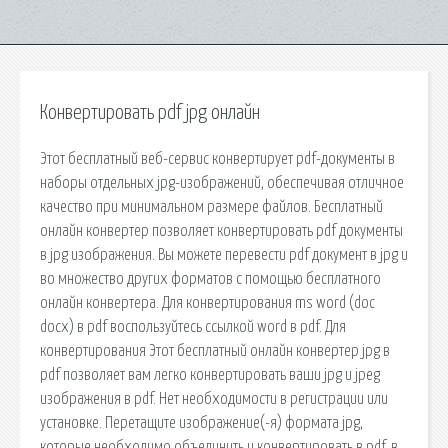
Конвертировать pdf jpg онлайн
Этот бесплатный веб-сервис конвертирует pdf-документы в
наборы отдельных jpg-изображений, обеспечивая отличное
качество при минимальном размере файлов. Бесплатный
онлайн конвертер позволяет конвертировать pdf документы
в jpg изображения. Вы можете перевести pdf документ в jpg и
во множество других форматов с помощью бесплатного
онлайн конвертера. Для конвертирования ms word (doc
docx) в pdf воспользуйтесь ссылкой word в pdf. Для
конвертирования Этот бесплатный онлайн конвертер jpg в
pdf позволяет вам легко конвертировать ваши jpg и jpeg
изображения в pdf. Нет необходимости в регистрации или
установке. Перетащите изображение(-я) формата jpg,
которые необходимо объединить и конвертировать в pdf, в