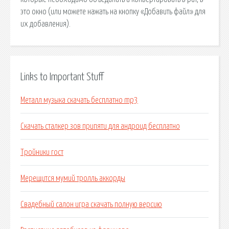
это окно (или можете нажать на кнопку «Добавить файл» для
их добавления).
Links to Important Stuff
Металл музыка скачать бесплатно mp3
Скачать сталкер зов припяти для андроид бесплатно
Тройники гост
Мерещится мумий тролль аккорды
Свадебный салон игра скачать полную версию