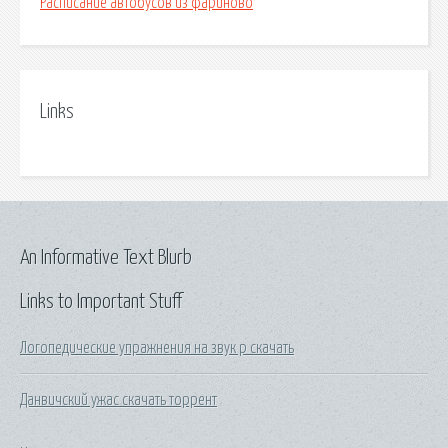
Расписание автобусов из фариново
Links
An Informative Text Blurb
Links to Important Stuff
Логопедические упражнения на звук р скачать
Данвичский ужас скачать торрент