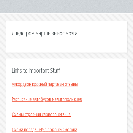
Линдстром мартин вынос мозга
Links to Important Stuff
Аккордеон красный партизан отзывы
Расписание автобусов мелитополь киев
Схемы строения словосочетания
Схема поезда 045в воронеж москва