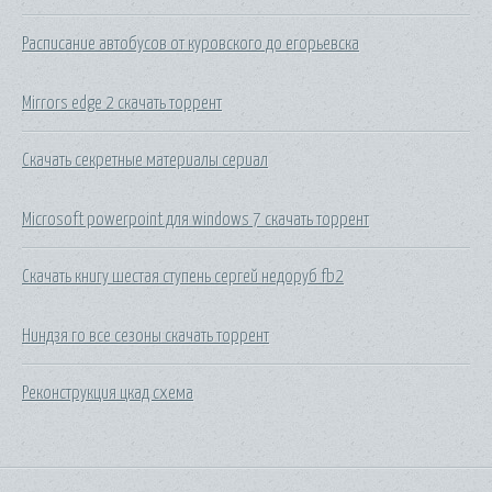
Расписание автобусов от куровского до егорьевска
Mirrors edge 2 скачать торрент
Скачать секретные материалы сериал
Microsoft powerpoint для windows 7 скачать торрент
Скачать книгу шестая ступень сергей недоруб fb2
Ниндзя го все сезоны скачать торрент
Реконструкция цкад схема