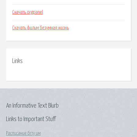
Скачать orgpanel
Скачать фильм безумная жизнь
Links
An Informative Text Blurb
Links to Important Stuff
Расписание бгту им