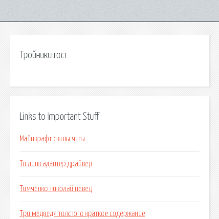
Тройники гост
Links to Important Stuff
Майнкрафт скины читы
Тп линк адаптер драйвер
Тимченко николай певец
Три медведя толстого краткое содержание