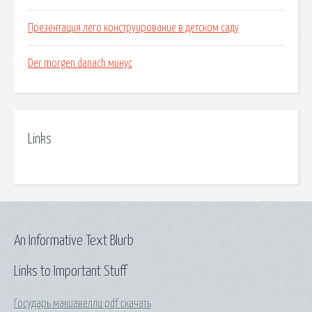
Презентация лего конструирование в детском саду
Der morgen danach минус
Links
An Informative Text Blurb
Links to Important Stuff
Государь макиавелли pdf скачать