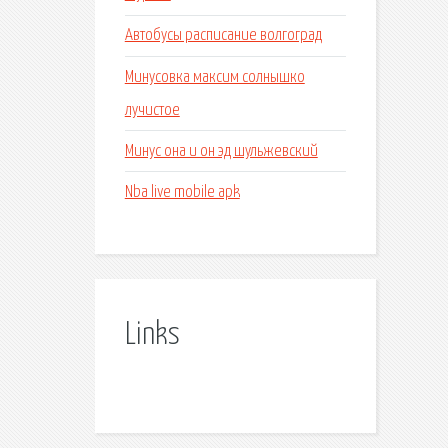
Автобусы расписание волгоград
Минусовка максим солнышко
лучистое
Минус она и он эд шульжевский
Nba live mobile apk
Links