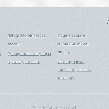
A
Motogp 08 скачать через
Что делать если не
торрент
заряжается телефон
андроид
а
Руководство по эксплуатации
и ремонту polo sedan
Москва тушинская
шаховская расписание
электричек
© Untitled. All rights reserved.