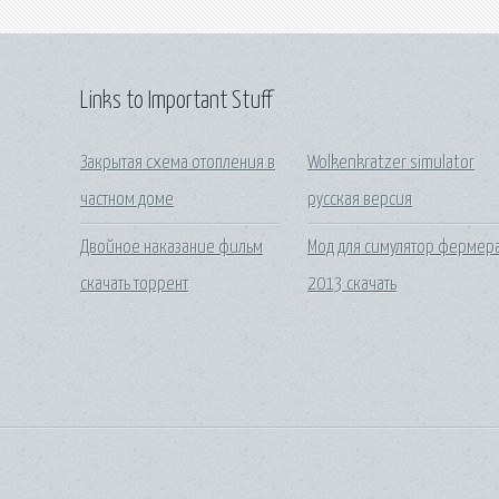
Links to Important Stuff
Закрытая схема отопления в
Wolkenkratzer simulator
частном доме
русская версия
Двойное наказание фильм
Мод для симулятор фермер
скачать торрент
2013 скачать