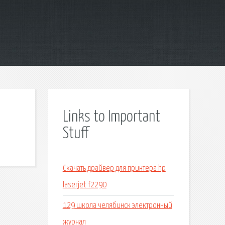
Links to Important
Stuff
Скачать драйвер для принтера hp
laserjet f2290
129 школа челябинск электронный
журнал