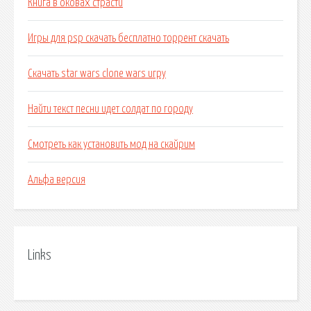
Книга в оковах страсти
Игры для psp скачать бесплатно торрент скачать
Скачать star wars clone wars игру
Найти текст песни идет солдат по городу
Смотреть как установить мод на скайрим
Альфа версия
Links