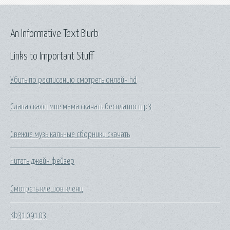
An Informative Text Blurb
Links to Important Stuff
Убить по расписанию смотреть онлайн hd
Слава скажи мне мама скачать бесплатно mp3
Свежие музыкальные сборники скачать
Читать джейн фейзер
Смотреть клешов кленц
Kb3109103