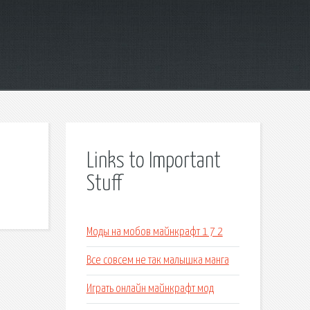
Links to Important
Stuff
Моды на мобов майнкрафт 1 7 2
Все совсем не так малышка манга
Играть онлайн майнкрафт мод