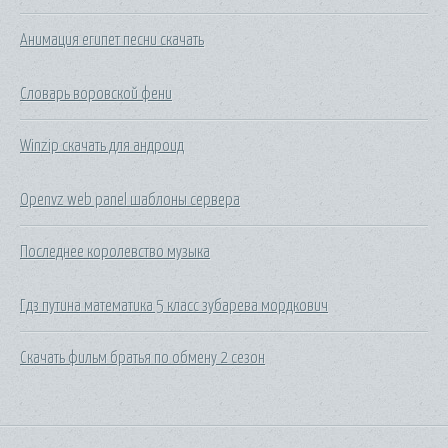
Анимация египет песни скачать
Словарь воровской фени
Winzip скачать для андроид
Openvz web panel шаблоны сервера
Последнее королевство музыка
Гдз путина математика 5 класс зубарева мордкович
Скачать фильм братья по обмену 2 сезон