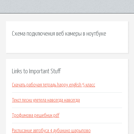
Схема подключения веб камеры в ноутбуке
Links to Important Stuff
Скачать рабочая тетрадь happy english 5 класс
Текст песни улетела навсегда навсегда
Трофимова решебник pdf
Расписание автобуса 4 дубинино шарыпово