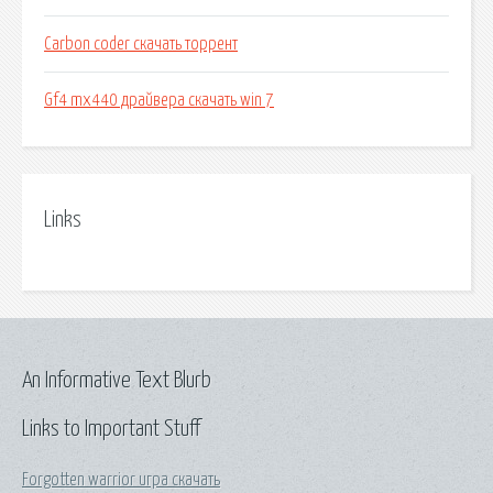
Carbon coder скачать торрент
Gf4 mx440 драйвера скачать win 7
Links
An Informative Text Blurb
Links to Important Stuff
Forgotten warrior игра скачать