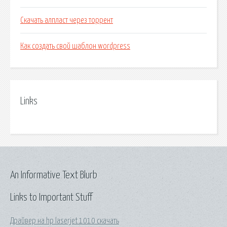
Скачать алпласт через торрент
Как создать свой шаблон wordpress
Links
An Informative Text Blurb
Links to Important Stuff
Драйвер на hp laserjet 1010 скачать