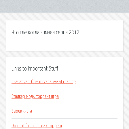
Что где когда зимняя серия 2012
Links to Important Stuff
Скачать альбом nirvana live at reading
Сталкер моды торрент игра
Бьюик книга
Drumkit from hell ezx торрент