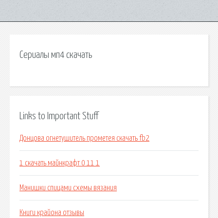
Сериалы мп4 скачать
Links to Important Stuff
Донцова огнетушитель прометея скачать fb2
1 скачать майнкрафт 0 11 1
Манишки спицами схемы вязания
Книги крайона отзывы