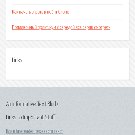
Как начать играть в пойнт бланк
Поплавочный практикум с середой все серии смотреть
Links
An Informative Text Blurb
Links to Important Stuff
Как в finereader перевести текст