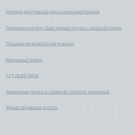
Белгород днестровский одесса расписание поездов
Презентация на тему общественный прогресс скачать бесплатно
Прошивка gm wizard hd для триколор
Миндальный привкус
F 19 stealth fighter
Инженерные расчеты в solidworks simulation алямовский
Жукова обучающие прописи