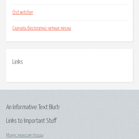
Ost witcher
Скачать бесплатно четкие песни
Links
An Informative Text Blurb
Links to Important Stuff
Минус максим птицы