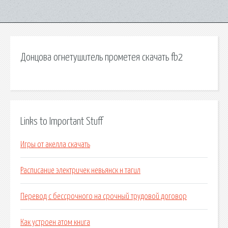
Донцова огнетушитель прометея скачать fb2
Links to Important Stuff
Игры от акелла скачать
Расписание электричек невьянск н тагил
Перевод с бессрочного на срочный трудовой договор
Как устроен атом книга