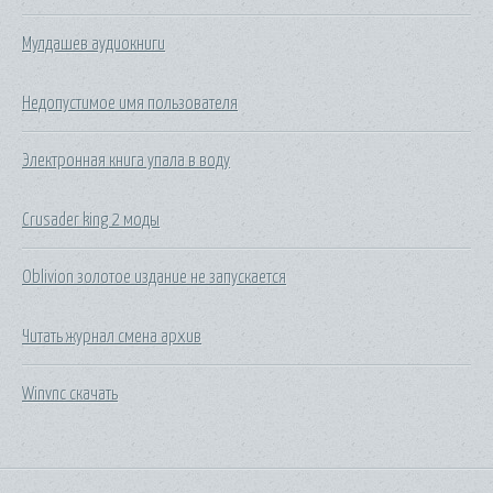
Мулдашев аудиокниги
Недопустимое имя пользователя
Электронная книга упала в воду
Crusader king 2 моды
Oblivion золотое издание не запускается
Читать журнал смена архив
Winvnc скачать