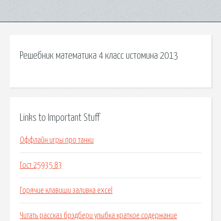
Решебник математика 4 класс истомина 2013
Links to Important Stuff
Оффлайн игры про танки
Гост 25935 83
Горячие клавиши заливка excel
Читать рассказ брэдбери улыбка краткое содержание