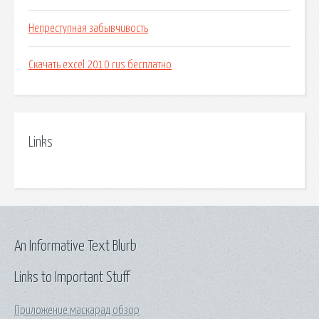
Непреступная забывчивость
Скачать excel 2010 rus бесплатно
Links
An Informative Text Blurb
Links to Important Stuff
Приложение маскарад обзор