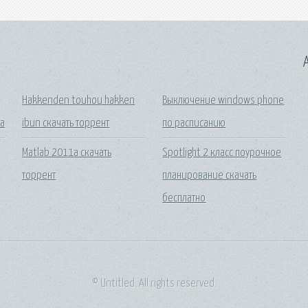
A
Hakkenden touhou hakken
Выключение windows phone
га
ibun скачать торрент
по расписанию
Matlab 2011a скачать
Spotlight 2 класс поурочное
торрент
планирование скачать
бесплатно
© Untitled. All rights reserved.