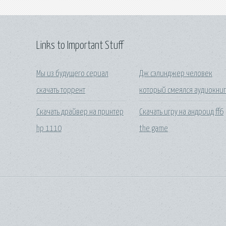
Links to Important Stuff
Мы из будущего сериал
Дж сэлинджер человек
скачать торрент
который смеялся аудиокни
Скачать драйвер на принтер
Скачать игру на андроид ff6
hp 1110
the game