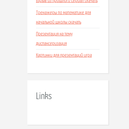
Взрыв из прошлого сериал скачать
Тренажеры по математике для
начальной школы скачать
Презентация на тему
диспансеризация
Картинки для презентаций игра
Links