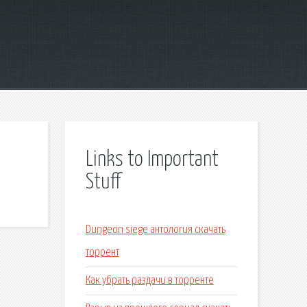
Links to Important
Stuff
Dungeon siege антология скачать
торрент
Как убрать раздачи в торренте