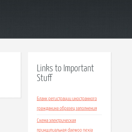
Links to Important
Stuff
Бланк регистрации иностранного
гражданина образец заполнения
Схема электрическая
принципиальная daewoo nexia