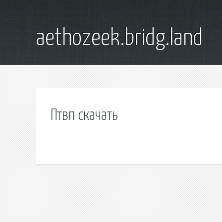
aethozeek.bridg.land
Птвп скачать