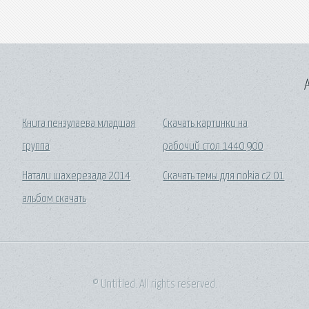
A
Книга пензулаева младшая
Скачать картинки на
группа
рабочий стол 1440 900
Натали шахерезада 2014
Скачать темы для nokia c2 01
альбом скачать
© Untitled. All rights reserved.