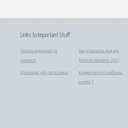
Links to Important Stuff
Скачать аудиокнигу в
Как установить мод для
контакте
farming simulator 2013
Краснодар уфа расписание
Коммерческие шаблоны
joomla 3