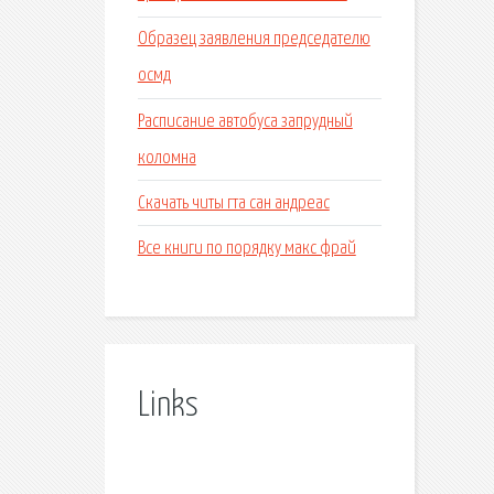
Образец заявления председателю
осмд
Расписание автобуса запрудный
коломна
Скачать читы гта сан андреас
Все книги по порядку макс фрай
Links