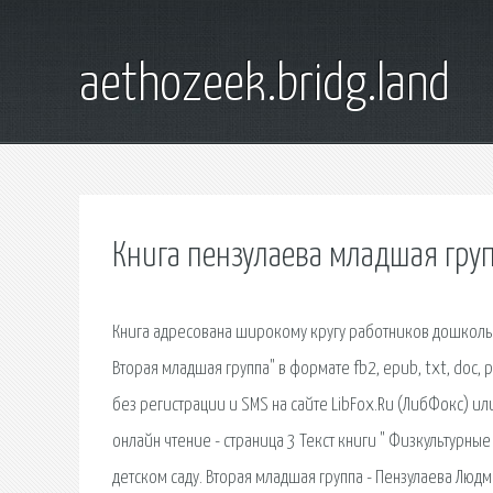
aethozeek.bridg.land
Книга пензулаева младшая гру
Книга адресована широкому кругу работников дошкольн
Вторая младшая группа" в формате fb2, epub, txt, doc, 
без регистрации и SMS на сайте LibFox.Ru (ЛибФокс) ил
онлайн чтение - страница 3 Текст книги " Физкультурные
детском саду. Вторая младшая группа - Пензулаева Людм