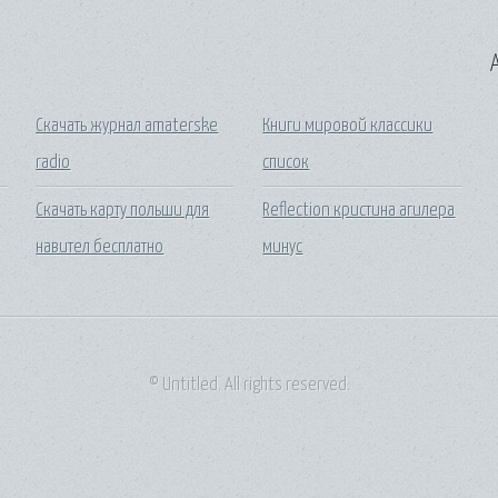
A
Скачать журнал amaterske
Книги мировой классики
radio
список
Скачать карту польши для
Reflection кристина агилера
навител бесплатно
минус
© Untitled. All rights reserved.