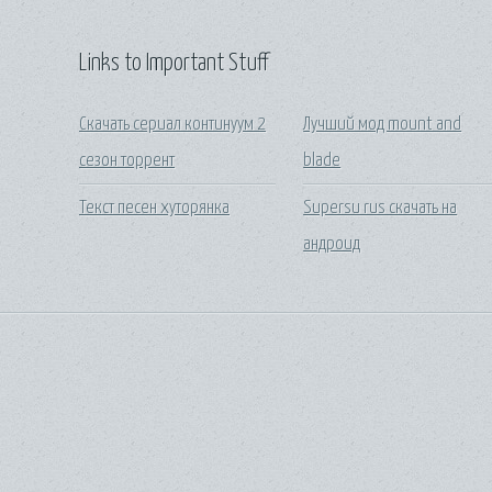
Links to Important Stuff
Скачать сериал континуум 2
Лучший мод mount and
сезон торрент
blade
Текст песен хуторянка
Supersu rus скачать на
андроид