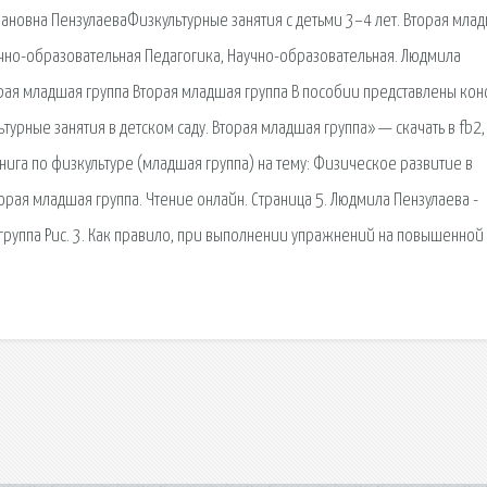
новна ПензулаеваФизкультурные занятия с детьми 3–4 лет. Вторая мла
учно-образовательная Педагогика, Научно-образовательная. Людмила
торая младшая группа Вторая младшая группа В пособии представлены кон
турные занятия в детском саду. Вторая младшая группа» — скачать в fb2, 
нига по физкультуре (младшая группа) на тему: Физическое развитие в
торая младшая группа. Чтение онлайн. Страница 5. Людмила Пензулаева -
 группа Рис. 3. Как правило, при выполнении упражнений на повышенной