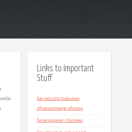
Links to Important
Stuff
в.
онлайн
Как написать правильно
»
объяснительную образец
Песня караоке с баллами