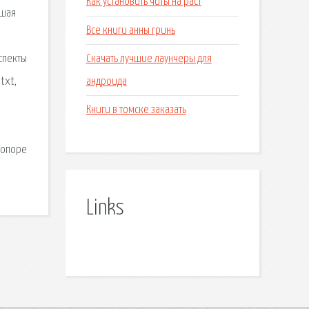
Как установить читы на раст
дшая
Все книги анны гринь
Скачать лучшие лаунчеры для
спекты
андроида
txt,
Книги в томске заказать
 опоре
Links