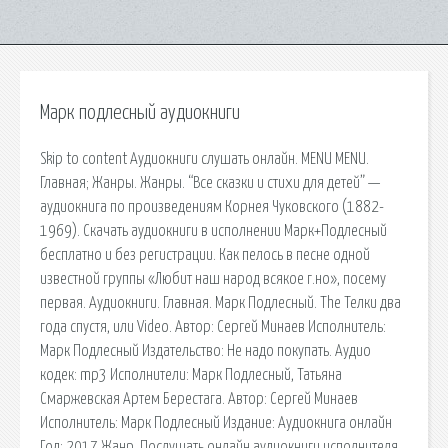
Марк подлесный аудиокниги
Skip to content Аудиокниги слушать онлайн. MENU MENU.
Главная; Жанры. Жанры. “Все сказки и стихи для детей” —
аудиокнига по произведениям Корнея Чуковского (1882-
1969). Скачать аудиокниги в исполнении Марк+Подлесный
бесплатно и без регистрации. Как пелось в песне одной
известной группы «Любит наш народ всякое г.но», посему
первая. Аудиокниги. Главная. Марк Подлесный. The Телки два
года спустя, или Video. Автор: Сергей Минаев Исполнитель:
Марк Подлесный Издательство: Не надо покупать. Аудио
кодек: mp3 Исполнители: Марк Подлесный, Татьяна
Смаржевская Артем Берестага. Автор: Сергей Минаев
Исполнитель: Марк Подлесный Издание: Аудиокнига онлайн
Год: 2017 Жанр. Послушать онлайн аудиокниги исполнителя