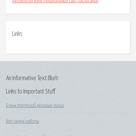
Автовокзал киев официальный сайт расписание
Links
An Informative Text Blurb
Links to Important Stuff
Бланк претензий деловые линии
Кпп схема работы