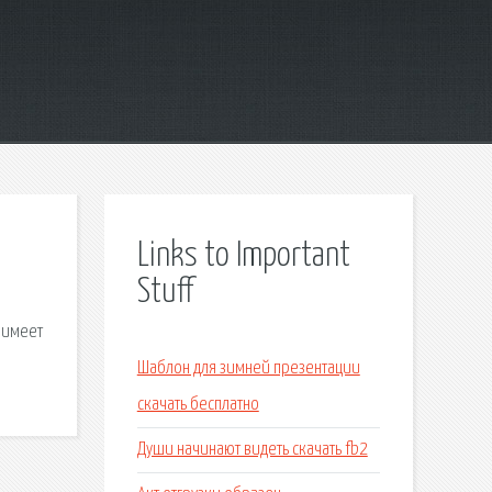
Links to Important
Stuff
 имеет
Шаблон для зимней презентации
скачать бесплатно
Души начинают видеть скачать fb2