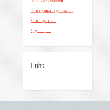
Акт отгрузки образец
Песни центра и гуфа скачать
Бланки для счета
Эрудит играть
Links