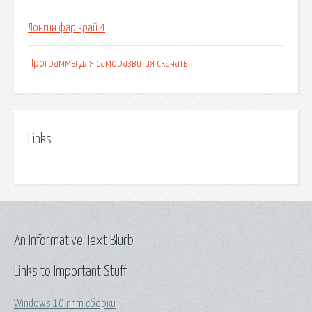
Лонгин фар край 4
Программы для саморазвития скачать
Links
An Informative Text Blurb
Links to Important Stuff
Windows 10 nnm сборки