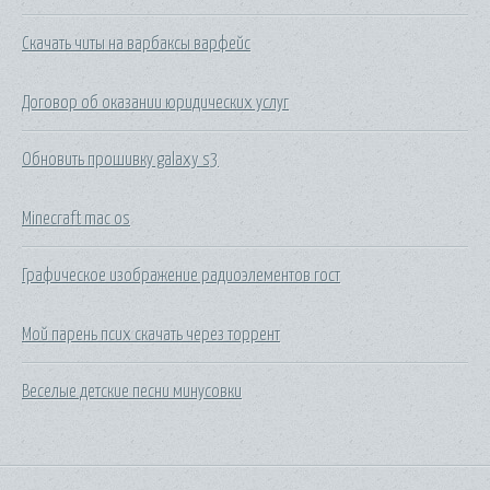
Скачать читы на варбаксы варфейс
Договор об оказании юридических услуг
Обновить прошивку galaxy s3
Minecraft mac os
Графическое изображение радиоэлементов гост
Мой парень псих скачать через торрент
Веселые детские песни минусовки