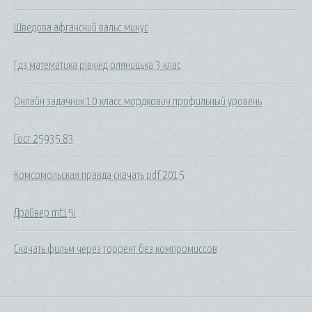
Шведова афганский вальс минус
Гдз математика рівкінд оляницька 3 клас
Онлайн задачник 10 класс мордкович профильный уровень
Гост 25935 83
Комсомольская правда скачать pdf 2015
Драйвер mt15i
Скачать фильм через торрент без компромиссов