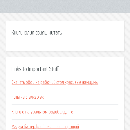
Книги юлия свияш читать
Links to Important Stuff
Скачать обои на рабочий стол красивые женщины
Читы на сталкер вк
Книги о натуральном бодибилдинге
Мадам баттерфляй текст песни прощай