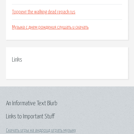
Торрент the walking dead repack rus
Музыка с днем рождения слушать и скачать
Links
An Informative Text Blurb
Links to Important Stuff
Скачать игры на андроид играть музыку