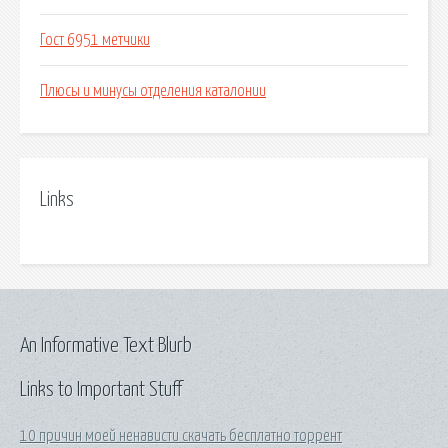
Гост 6951 метчики
Плюсы и минусы отделения каталонии
Links
An Informative Text Blurb
Links to Important Stuff
10 причин моей ненависти скачать бесплатно торрент