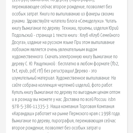
переживающее сейчас второе рождение, позволяет без
особых затрат. Книги по выпиливанию из фанеры своими
руками. Здравствуйте читатели блога «Семиделухи». Читать
книгу Выжигание по дереву. Техники, приемы, изделия Юрий
Подольский - страница 1 текста книги : Клуб «Клуб Семейного
Досуга», издание на русском языке При этом выпиливание
лобзиком является очень увлекательным видом
художественного. Скачать электронную книгу Выжигание по
дереву С. Ю. Ращупкиной : бесплатно в любом формате (fb2,
txt, epub, pdf, rtf) без регистрации! Дерево - это
изумительный материал. Художественное выпиливание. На
сайте собрана коллекция чертежей изделий, фото работ.
Купить книгу Выжигание по дереву по выгодным ценам оптом
и в розницу вы можете у нас. Доставка по всей России. isbn
978-5-386-11335-3. Наша компания Торговая Компания
«Карандаш» работает на рынке Пермского края с 1998 года.
Выжигание по дереву, пирография, переживающая сейчас
второе рождение, позволяет без особых затрат и