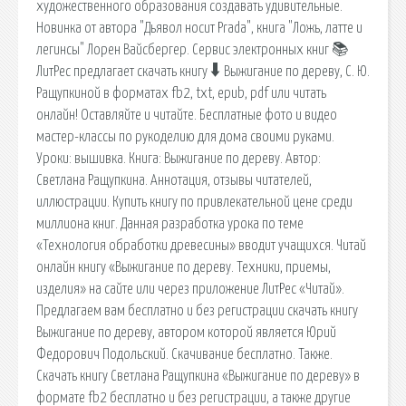
художественного образования создавать удивительные.
Новинка от автора "Дьявол носит Prada", книга "Ложь, латте и
легинсы" Лорен Вайсбергер. Сервис электронных книг 📚
ЛитРес предлагает скачать книгу 🠳 Выжигание по дереву, С. Ю.
Ращупкиной в форматах fb2, txt, epub, pdf или читать
онлайн! Оставляйте и читайте. Бесплатные фото и видео
мастер-классы по рукоделию для дома своими руками.
Уроки: вышивка. Книга: Выжигание по дереву. Автор:
Светлана Ращупкина. Аннотация, отзывы читателей,
иллюстрации. Купить книгу по привлекательной цене среди
миллиона книг. Данная разработка урока по теме
«Технология обработки древесины» вводит учащихся. Читай
онлайн книгу «Выжигание по дереву. Техники, приемы,
изделия» на сайте или через приложение ЛитРес «Читай».
Предлагаем вам бесплатно и без регистрации скачать книгу
Выжигание по дереву, автором которой является Юрий
Федорович Подольский. Скачивание бесплатно. Также.
Скачать книгу Светлана Ращупкина «Выжигание по дереву» в
формате fb2 бесплатно и без регистрации, а также другие