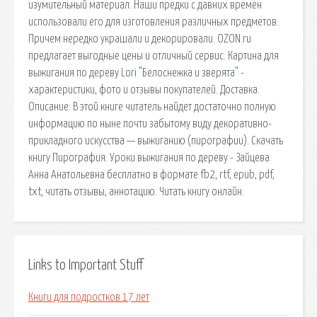
изумительный материал. Наши предки с давних времен
использовали его для изготовления различных предметов.
Причем нередко украшали и декорировали. OZON.ru
предлагает выгодные цены и отличный сервис. Картина для
выжигания по дереву Lori "Белоснежка и зверята" -
характеристики, фото и отзывы покупателей. Доставка.
Описание: В этой книге читатель найдет достаточно полную
информацию по ныне почти забытому виду декоративно-
прикладного искусства — выжиганию (пирографии). Скачать
книгу Пирография. Уроки выжигания по дереву - Зайцева
Анна Анатольевна бесплатно в формате fb2, rtf, epub, pdf,
txt, читать отзывы, аннотацию. Читать книгу онлайн.
Links to Important Stuff
Книги для подростков 17 лет