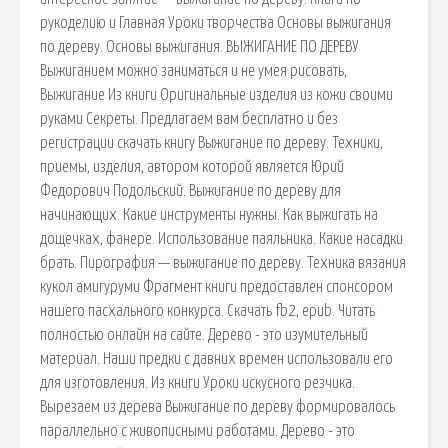
рукоделию и Главная Уроки творчества Основы выжигания
по дереву. Основы выжигания. ВЫЖИГАНИЕ ПО ДЕРЕВУ
Выжиганием можно заниматься и не умея рисовать,
Выжигание Из книги Оригинальные изделия из кожи своими
руками Секреты. Предлагаем вам бесплатно и без
регистрации скачать книгу Выжигание по дереву. Техники,
приемы, изделия, автором которой является Юрий
Федорович Подольский. Выжигание по дереву для
начинающих. Какие инструменты нужны. Как выжигать на
дощечках, фанере. Использование паяльника. Какие насадки
брать. Пирография — выжигание по дереву. Техника вязания
кукол амигуруми Фрагмент книги предоставлен спонсором
нашего пасхального конкурса. Скачать fb2, epub. Читать
полностью онлайн на сайте. Дерево - это изумительный
материал. Наши предки с давних времен использовали его
для изготовления. Из книги Уроки искусного резчика.
Вырезаем из дерева Выжигание по дереву формировалось
параллельно с живописными работами. Дерево - это