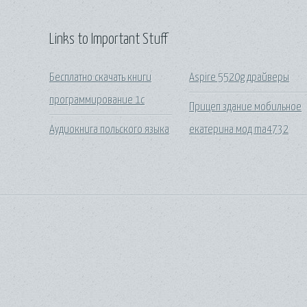
Links to Important Stuff
Бесплатно скачать книги
Aspire 5520g драйверы
программирование 1с
Прицеп здание мобильное
Аудиокнига польского языка
екатерина мод mа4732