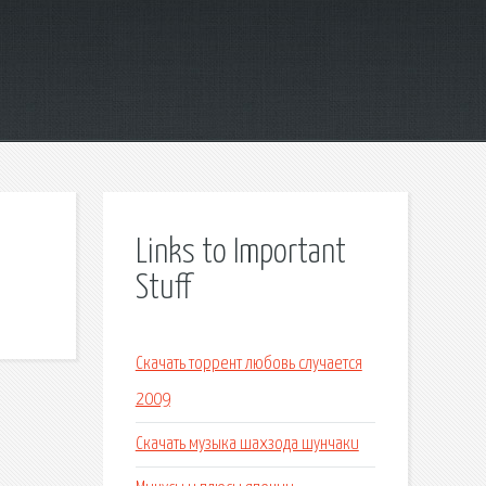
Links to Important
Stuff
Скачать торрент любовь случается
2009
Скачать музыка шахзода шунчаки