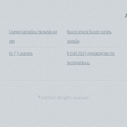
A
Схема распайки тюльпан на
Книга игра в бисер читать
vga
онлайн
Iis 7 5 скачать
X trail 2015 руководство по
эксплуатации
© Untitled. All rights reserved.