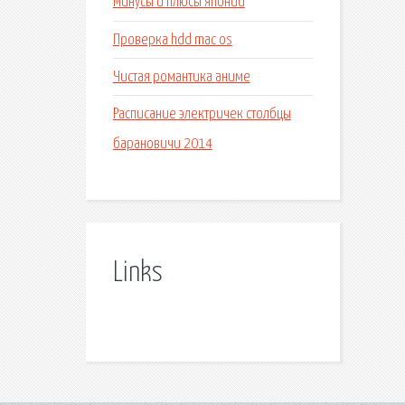
Минусы и плюсы японии
Проверка hdd mac os
Чистая романтика аниме
Расписание электричек столбцы
барановичи 2014
Links