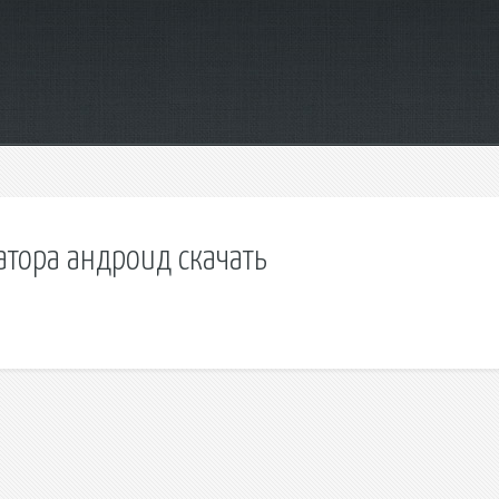
атора андроид скачать