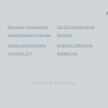
A
Расписание поезда нижний
Тати 2014 альбом скачать
новгород москва стриж цена
бесплатно
Скачать онлайн бесплатно
Hp laserjet 1000 скачать
игру метро 2033
драйвер vista
© Untitled. All rights reserved.