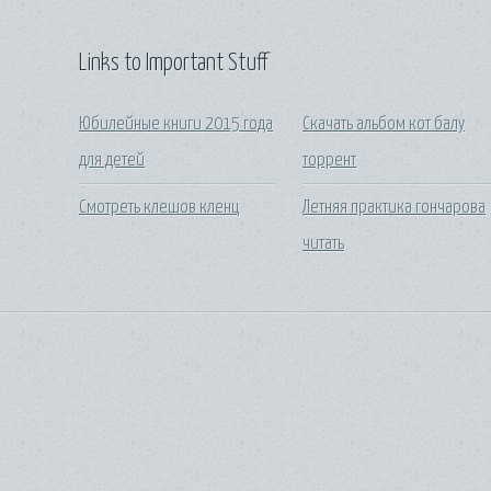
Links to Important Stuff
Юбилейные книги 2015 года
Скачать альбом кот балу
для детей
торрент
Смотреть клешов кленц
Летняя практика гончарова
читать