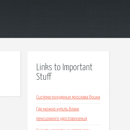
Links to Important
Stuff
Система похудения ярослава брина
Где можно купить бланк
пенсионного удостоверения