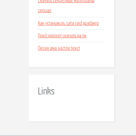
Скачать секретные материалы
сериал
Как установить sata raid драйвер
Плей маркет скачать на пк
Песня ама хастла текст
Links