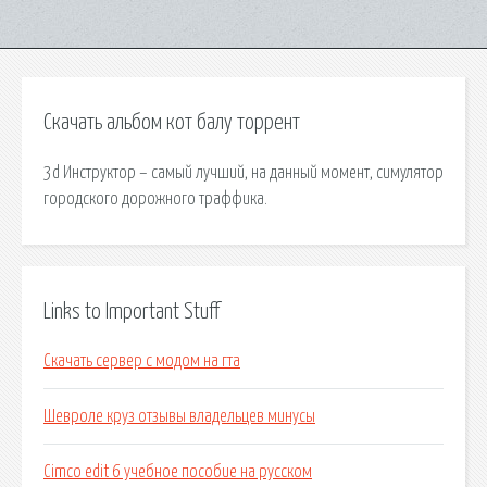
Скачать альбом кот балу торрент
3d Инструктор – самый лучший, на данный момент, симулятор
городского дорожного траффика.
Links to Important Stuff
Скачать сервер с модом на гта
Шевроле круз отзывы владельцев минусы
Cimco edit 6 учебное пособие на русском