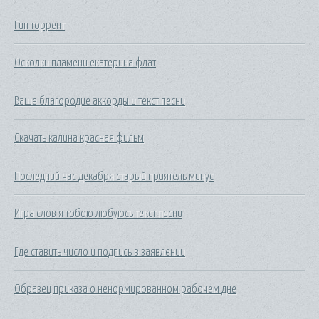
Гип торрент
Осколки пламени екатерина флат
Ваше благородие аккорды и текст песни
Скачать калина красная фильм
Последний час декабря старый приятель минус
Игра слов я тобою любуюсь текст песни
Где ставить число и подпись в заявлении
Образец приказа о ненормированном рабочем дне