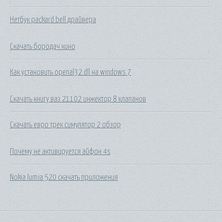
Нетбук packard bell драйвера
Скачать бородач кино
Как установить openal32 dll на windows 7
Скачать книгу ваз 21102 инжектор 8 клапанов
Скачать евро трек симулятор 2 обзор
Почему не активируется айфон 4s
Nokia lumia 520 скачать приложения