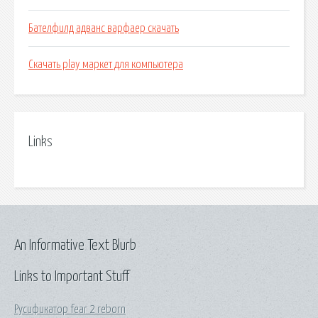
Бателфилд адванс варфаер скачать
Скачать play маркет для компьютера
Links
An Informative Text Blurb
Links to Important Stuff
Русификатор fear 2 reborn