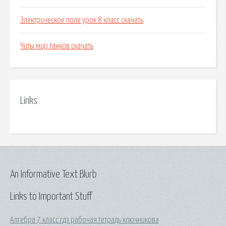
Электрическое поле урок 8 класс скачать
Читы мир танков скачать
Links
An Informative Text Blurb
Links to Important Stuff
Алгебра 7 класс гдз рабочая тетрадь ключникова