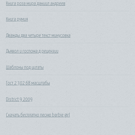
Книга роза мира даниил андреев
Книга румия
Дважды два четыре текст минусовка
Дьявол и госпожа д рецензии
Шаблоны под цитаты
Гост 2 302 68 масштабы
District 9 2009
Скачать бесплатно песню barbie girl