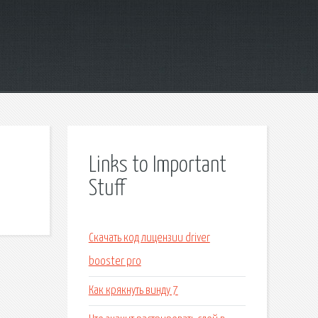
Links to Important
Stuff
Скачать код лицензии driver
booster pro
Как крякнуть винду 7