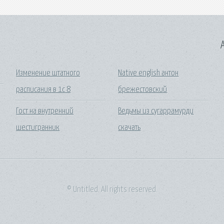
A
Изменение штатного
Native english антон
расписания в 1с 8
брежестовский
Гост на внутренний
Ведьмы из сугаррамурди
шестигранник
скачать
© Untitled. All rights reserved.