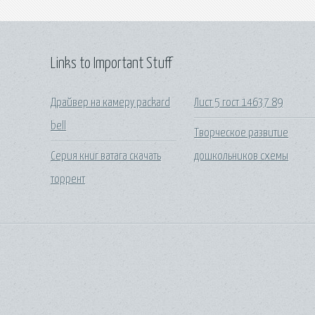
Links to Important Stuff
Драйвер на камеру packard
Лист 5 гост 14637 89
bell
Творческое развитие
Серия книг ватага скачать
дошкольников схемы
торрент