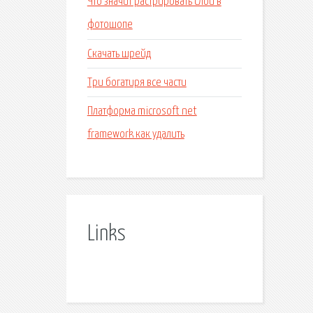
Что значит растрировать слой в
фотошопе
Скачать шрейд
Три богатиря все части
Платформа microsoft net
framework как удалить
Links