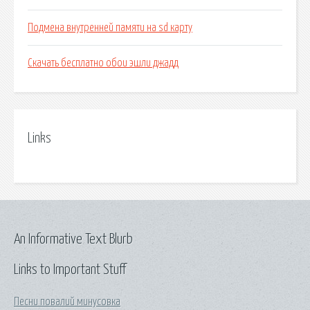
Подмена внутренней памяти на sd карту
Скачать бесплатно обои эшли джадд
Links
An Informative Text Blurb
Links to Important Stuff
Песни повалий минусовка