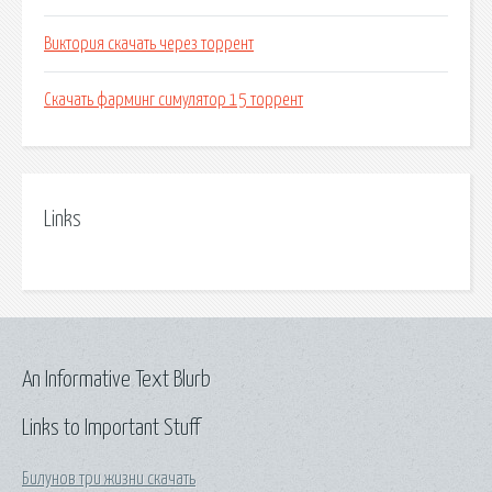
Виктория скачать через торрент
Скачать фарминг симулятор 15 торрент
Links
An Informative Text Blurb
Links to Important Stuff
Билунов три жизни скачать