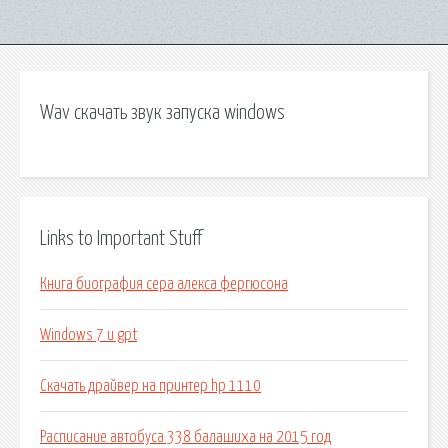
Wav скачать звук запуска windows
Links to Important Stuff
Книга биография сера алекса фергюсона
Windows 7 и gpt
Скачать драйвер на принтер hp 1110
Расписание автобуса 338 балашиха на 2015 год