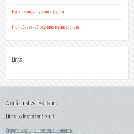
Нунчаку видео уроки торрент
П и чайковский осенняя песнь скачать
Links
An Informative Text Blurb
Links to Important Stuff
Скачать ключ для почтовые конверты