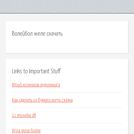
Волейбол желе скачать
Links to Important Stuff
Юрий козенков аудиокнига
Как сделать из бумаги когти схема
1c moxelui dll
Игра gone home