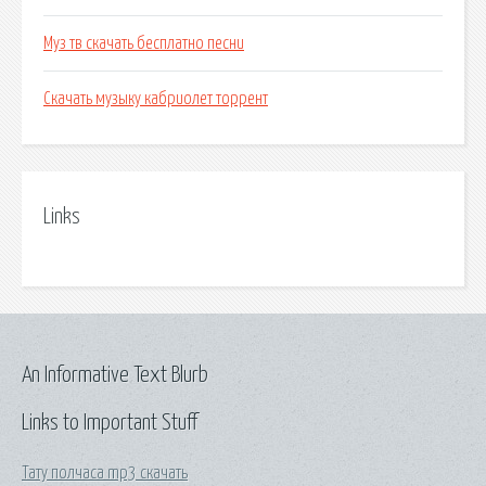
Муз тв скачать бесплатно песни
Скачать музыку кабриолет торрент
Links
An Informative Text Blurb
Links to Important Stuff
Тату полчаса mp3 скачать