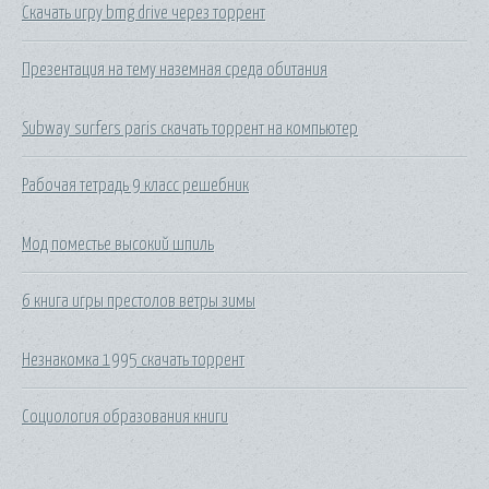
Скачать игру bmg drive через торрент
Презентация на тему наземная среда обитания
Subway surfers paris скачать торрент на компьютер
Рабочая тетрадь 9 класс решебник
Мод поместье высокий шпиль
6 книга игры престолов ветры зимы
Незнакомка 1995 скачать торрент
Социология образования книги