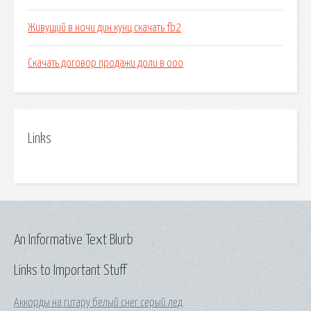
Живущий в ночи дин кунц скачать fb2
Скачать договор продажи доли в ооо
Links
An Informative Text Blurb
Links to Important Stuff
Аккорды на гитару белый снег серый лед