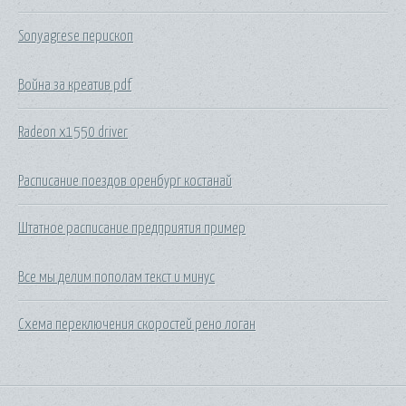
Sonyagrese перископ
Война за креатив pdf
Radeon x1550 driver
Расписание поездов оренбург костанай
Штатное расписание предприятия пример
Все мы делим пополам текст и минус
Схема переключения скоростей рено логан