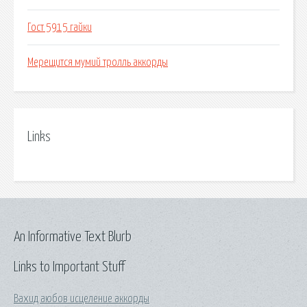
Гост 5915 гайки
Мерещится мумий тролль аккорды
Links
An Informative Text Blurb
Links to Important Stuff
Вахид аюбов исцеление аккорды