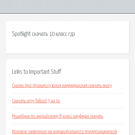
Spotlight скачать 10 класс гдз
Links to Important Stuff
Сказки про принцессу юлия надеждинская скачать книгу
Скачать игру fallout 3 на pc
Решебник по английскому 8 класс кауфман скачать
Исковое заявление на индивидуального предпринимателя