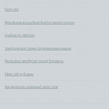
Flash sms
Мультфильм волшебная флейта скачать торрент
Учебник по sketchup
Электрические схемы посудомоечных машин
Расписание автобусов города боровичи
Уфмс спб ру бланки
Как увеличить словарный запас слов