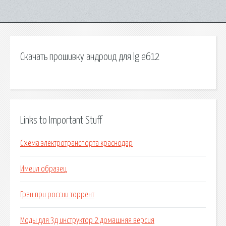
Скачать прошивку андроид для lg e612
Links to Important Stuff
Схема электротранспорта краснодар
Имеил образец
Гран при россии торрент
Моды для 3д инструктор 2 домашняя версия