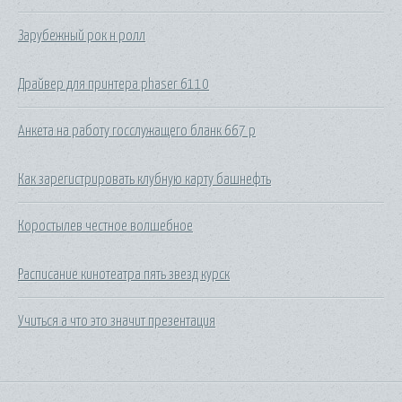
Зарубежный рок н ролл
Драйвер для принтера phaser 6110
Анкета на работу госслужащего бланк 667 р
Как зарегистрировать клубную карту башнефть
Коростылев честное волшебное
Расписание кинотеатра пять звезд курск
Учиться а что это значит презентация