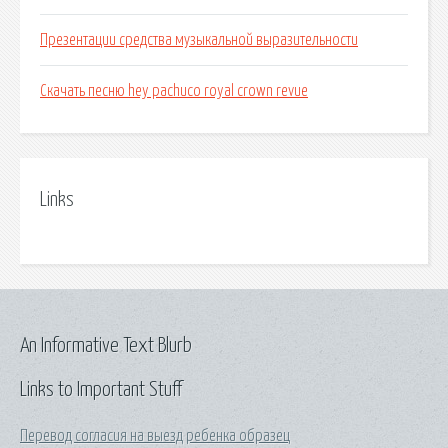
Презентации средства музыкальной выразительности
Скачать песню hey pachuco royal crown revue
Links
An Informative Text Blurb
Links to Important Stuff
Перевод согласия на выезд ребенка образец