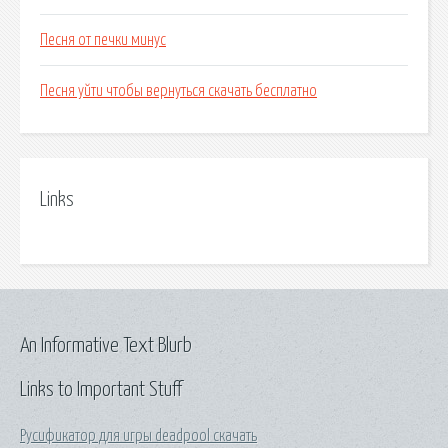
Песня от печки минус
Песня уйти чтобы вернуться скачать бесплатно
Links
An Informative Text Blurb
Links to Important Stuff
Русификатор для игры deadpool скачать