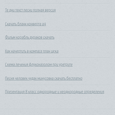
Те дни текст песни полная версия
Скачать бланк конверта а4
Фильм корабль дураков скачать
Как начертить в компасе план цеха
Схема лечения флуконазолом при уретрите
Песня человек чудак минусовка скачать бесплатно
Презентация 8 класс однородные и неоднородные определения