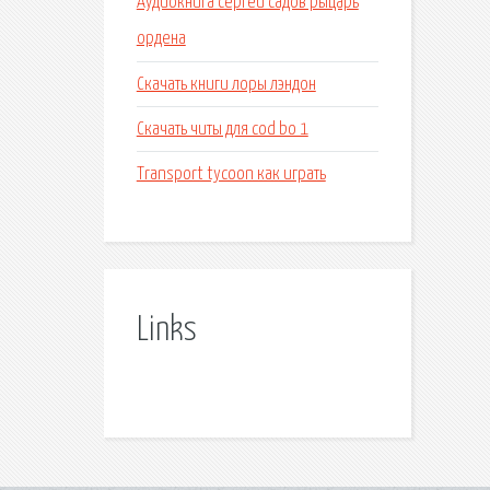
Аудиокнига сергей садов рыцарь
ордена
Скачать книги лоры лэндон
Скачать читы для cod bo 1
Transport tycoon как играть
Links