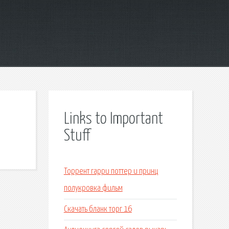
Links to Important
Stuff
Торрент гарри поттер и принц
полукровка фильм
Скачать бланк торг 16