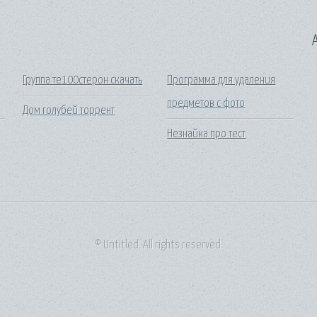
A
Группа те100стерон скачать
Программа для удаления
предметов с фото
Дом голубей торрент
Незнайка про тест
© Untitled. All rights reserved.