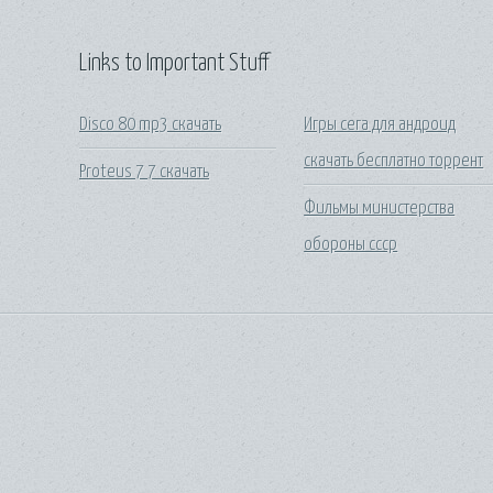
Links to Important Stuff
Disco 80 mp3 скачать
Игры сега для андроид
скачать бесплатно торрент
Proteus 7 7 скачать
Фильмы министерства
обороны ссср