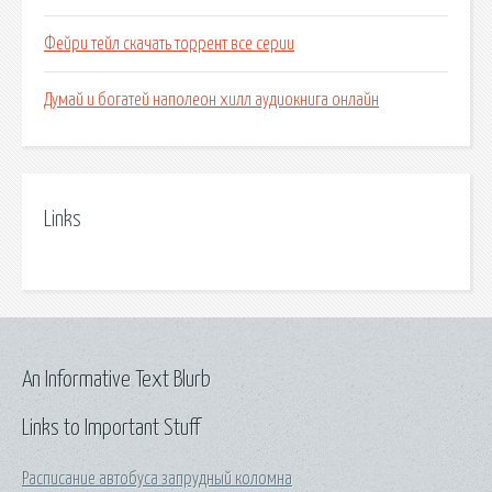
Фейри тейл скачать торрент все серии
Думай и богатей наполеон хилл аудиокнига онлайн
Links
An Informative Text Blurb
Links to Important Stuff
Расписание автобуса запрудный коломна