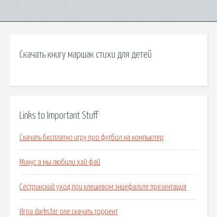
Скачать книгу маршак стихи для детей
Links to Important Stuff
Скачать бесплатно игру про футбол на компьютер
Минус а мы любили хай фай
Сестринский уход при клещевом энцефалите презентация
Игра darkstar one скачать торрент