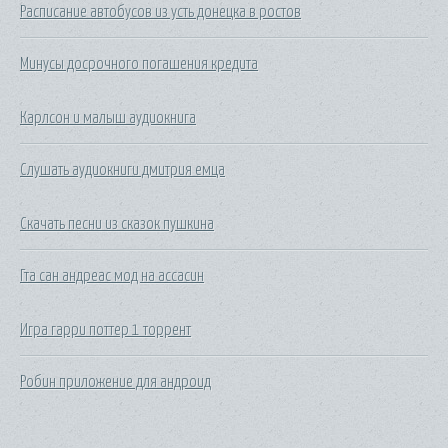
Расписание автобусов из усть донецка в ростов
Минусы досрочного погашения кредита
Карлсон и малыш аудиокнига
Слушать аудиокниги дмитрия емца
Скачать песни из сказок пушкина
Гта сан андреас мод на ассасин
Игра гарри поттер 1 торрент
Робин приложение для андроид