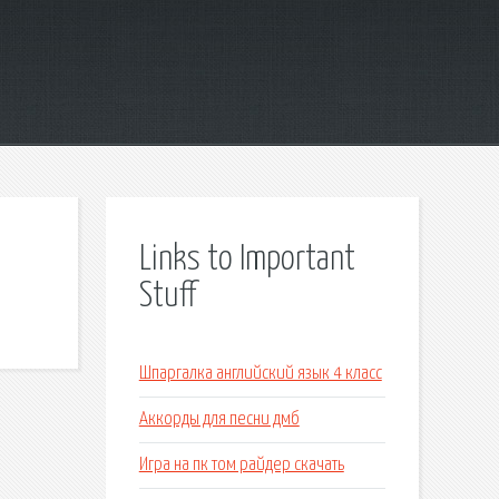
Links to Important
Stuff
Шпаргалка английский язык 4 класс
Аккорды для песни дмб
Игра на пк том райдер скачать