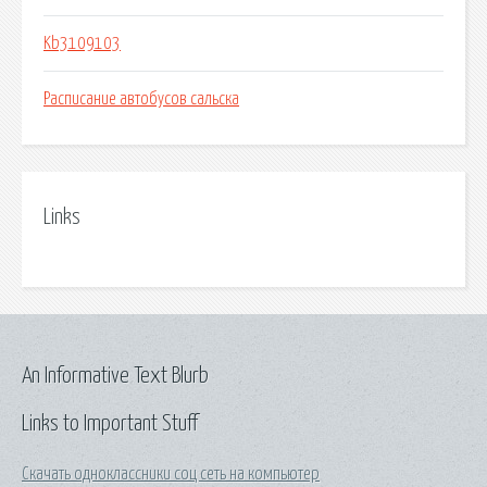
Kb3109103
Расписание автобусов сальска
Links
An Informative Text Blurb
Links to Important Stuff
Скачать одноклассники соц сеть на компьютер