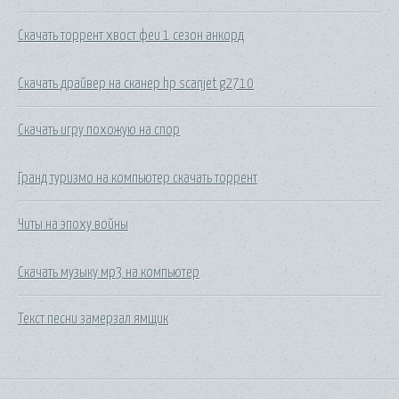
Скачать торрент хвост феи 1 сезон анкорд
Скачать драйвер на сканер hp scanjet g2710
Скачать игру похожую на спор
Гранд туризмо на компьютер скачать торрент
Читы на эпоху войны
Скачать музыку мр3 на компьютер
Текст песни замерзал ямщик