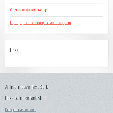
Скачать пк на компьютер
Город юрского периода скачать торрент
Links
An Informative Text Blurb
Links to Important Stuff
История расписание