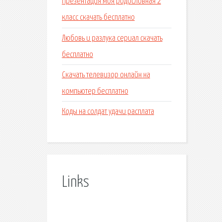
Презентация моя родословная 2
класс скачать бесплатно
Любовь и разлука сериал скачать
бесплатно
Скачать телевизор онлайн на
компьютер бесплатно
Коды на солдат удачи расплата
Links