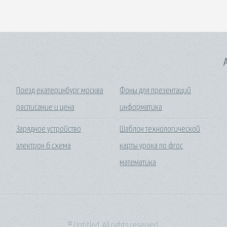
A
Поезд екатеринбург москва
Фоны для презентаций
расписание и цена
информатика
Зарядное устройство
Шаблон технологической
электрон 6 схема
карты урока по фгос
математика
© Untitled. All rights reserved.