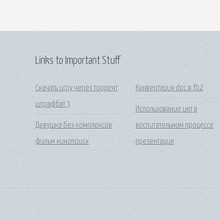
Links to Important Stuff
Скачать игру через торрент
Конвертация doc в fb2
штрафбат 3
Использование икт в
Девушка без комплексов
воспитательном процессе
фильм кинопоиск
презентация