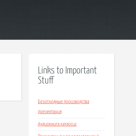
Links to Important
Stuff
Безотходные производства
презентация
Аудиокнига катарсис