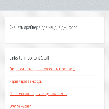
Скачать драйвера для нвидиа джифорс
Links to Important Stuff
Зверополис смотреть в хорошем качестве 3д
Черная трава аккорды
Песня можно погромче сделать скачать
Orange журнал