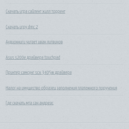
Скачать игра сайлент хилл торрент
Скачать игру dmc 2
Аудиокниги читает иван литвинов
Asus s200e драйвера touchpad
Принтер самсунг scx 3405w драйвера
Налог на имущество образец заполнения платежного поручения
Где скачать мта сан андреас