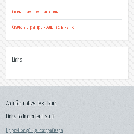
Скачать музыку гимн орды
Скачать игры про краш тесты на пк
Links
An Informative Text Blurb
Links to Important Stuff
Hp pavilion g6 2302sr драйвера